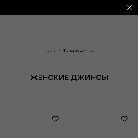
Главная
/
Женские джинсы
ЖЕНСКИЕ ДЖИНСЫ