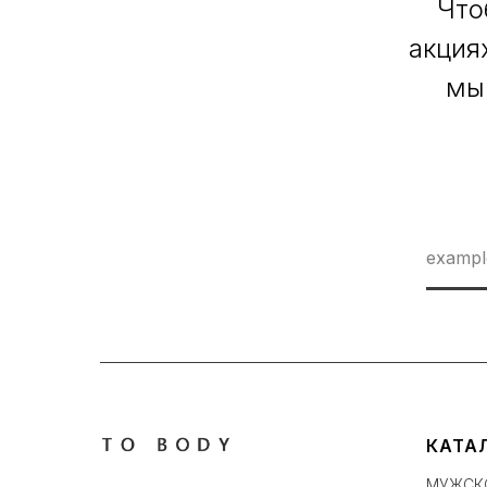
Что
акция
мы
КАТА
МУЖСК