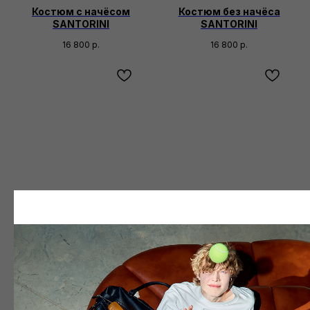
Костюм с начёсом
Костюм без начёса
SANTORINI
SANTORINI
16 800
р.
16 800
р.
Костюм без начёса
Костюм без начёса SAND
FOREST