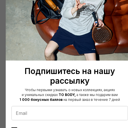
16 800
р.
16 800
р.
Подпишитесь на нашу
рассылку
Чтобы первыми узнавать о новых коллекциях, акциях
и уникальных скидках
TO BODY,
а также мы подарим вам
1 000 бонусных баллов
на первый заказ в течение 7 дней
Костюм без начёса
Костюм без начёса
BORDO
BORDO
16 800
р.
16 800
р.