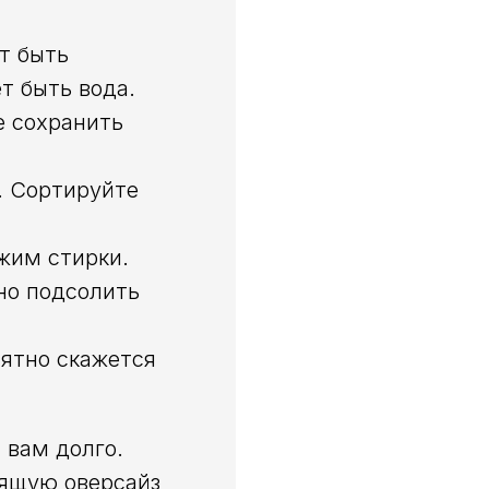
т быть
т быть вода.
е сохранить
. Сортируйте
жим стирки.
но подсолить
иятно скажется
 вам долго.
дящую оверсайз