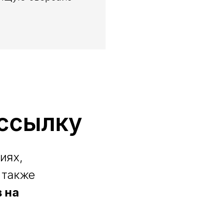
ссылку
иях,
 также
 на