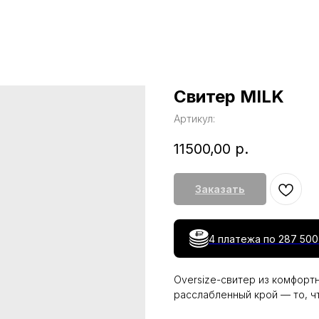
Свитер MILK
Артикул:
11500,00
р.
Заказать
4 платежа по
287 500
Oversize-свитер из комфорт
расслабленный крой — то, ч