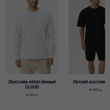
Лонгслив облегчённый
Летний костюм S
CLOUD
10 900
р.
6 300
р.