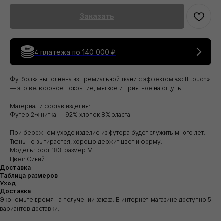
Заказать
4 платежа по
140 000 ₽
Футболка выполнена из премиальной ткани с эффектом «soft touch»
— это велюровое покрытие, мягкое и приятное на ощупь.
Материал и состав изделия:
Футер 2-х нитка — 92% хлопок 8% эластан
При бережном уходе изделие из футера будет служить много лет.
Ткань не вытирается, хорошо держит цвет и форму.
Модель: рост 183, размер M
Цвет: Синий
Доставка
Таблица размеров
Уход
Доставка
Экономьте время на получении заказа. В интернет-магазине доступно 5
вариантов доставки: