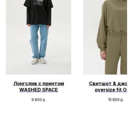
Лонгслив с принтом
Свитшот & джог
WASHED SPACE
oversize fit OLI
9 800
р.
15 800
р.