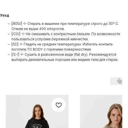
Уход
|/B30/| -I- Стирать в машинке при температуре строго до 30° C.
Отжим не выше 400 оборотов.
|/C0/| -I- Не смешивать с контрастным бельем. По возможности
пользоваться услугами бережной химчистки.
|/I2/| -I- Гладить на средних температурах. Избегать контакта
логотипа TO BODY с горячими поверхностями.
|/S-/| -I- Сушить в разложенном виде (flat dry). Рекомендуется
выбирать деликательные порошки или жидкие гели для стирки.