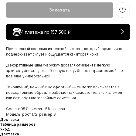
Заказать
4 платежа по
157 500 ₽
Приталенный лонгслив из нежной вискозы, который гармонично
подчёркивает силуэт и ощущается как вторая кожа.
Декоративные швы «наружу» добавляют акцент и лёгкую
архитектурность, делая базовую вещь более выразительной, но
всё ещё универсальной.
Лаконичный, нежный и комфортный — он легко вписывается в
повседневные образы и работает как самостоятельный элемент
или база под многослойные сочетания.
Состав: 95% вискоза, 5% эластан.
Модель: рост 172, размер S
Доставка
Таблица размеров
Уход
Доставка