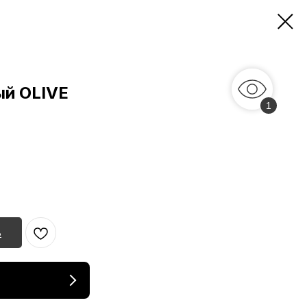
ый OLIVE
1
ь