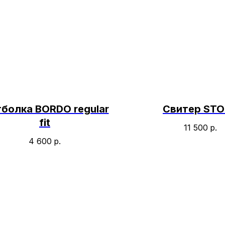
болка BORDO regular
Свитер ST
fit
11 500
р.
4 600
р.