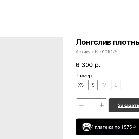
Лонгслив плотн
Артикул:
BL0101G2S
6 300
р.
Размер
XS
S
M
L
Заказат
4 платежа по
1 575 ₽