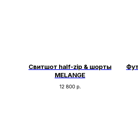
Свитшот half-zip & шорты
Фут
MELANGE
12 800
р.