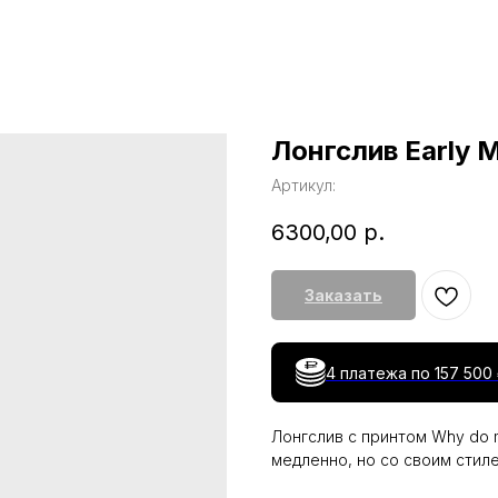
Лонгслив Early 
Артикул:
6300,00
р.
Заказать
4 платежа по
157 500
Лонгслив с принтом Why do mo
медленно, но со своим стиле