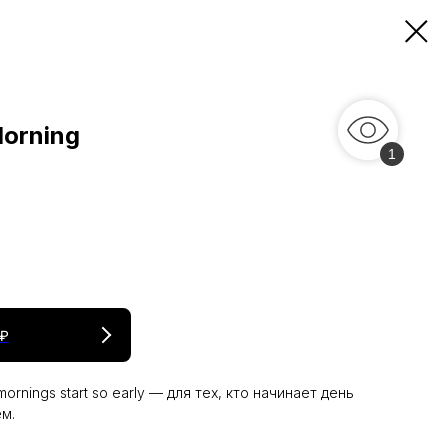
Morning
1
 ₽
rnings start so early — для тех, кто начинает день
м.