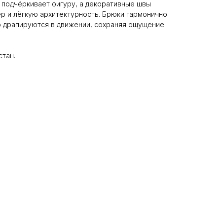
 подчёркивает фигуру, а декоративные швы
р и лёгкую архитектурность. Брюки гармонично
о драпируются в движении, сохраняя ощущение
стан.