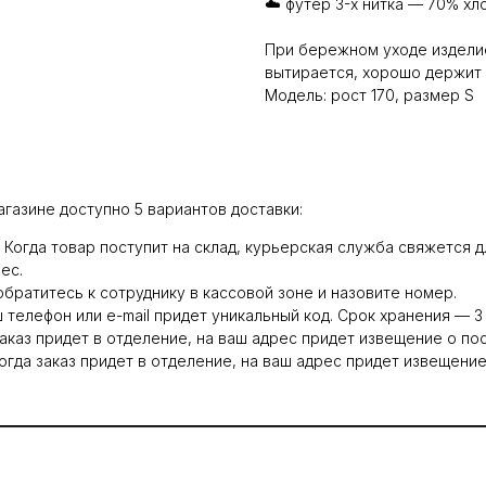
☁️ футер 3-х нитка — 70% х
При бережном уходе изделие
вытирается, хорошо держит 
Модель: рост 170, размер S
агазине доступно 5 вариантов доставки:
0. Когда товар поступит на склад, курьерская служба свяжется
ес.
обратитесь к сотруднику в кассовой зоне и назовите номер.
ш телефон или e-mail придет уникальный код. Срок хранения — 3 
заказ придет в отделение, на ваш адрес придет извещение о по
гда заказ придет в отделение, на ваш адрес придет извещение