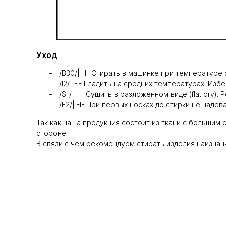
Уход
|/B30/| -I- Стирать в машинке при температуре
|/I2/| -I- Гладить на средних температурах. И
|/S-/| -I- Сушить в разложенном виде (flat dry
|/F2/| -I- При первых носках до стирки не над
Так как наша продукция состоит из ткани с большим
стороне.
В связи с чем рекомендуем стирать изделия наизнан