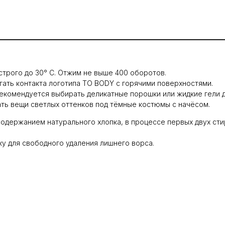
 строго до 30° C. Отжим не выше 400 оборотов.
збегать контакта логотипа TO BODY с горячими поверхностями.
). Рекомендуется выбирать деликатные порошки или жидкие гели д
евать вещи светлых оттенков под тёмные костюмы с начёсом.
 содержанием натурального хлопка, в процессе первых двух ст
ку для свободного удаления лишнего ворса.