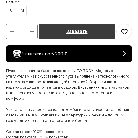
Размер
S
M
L
Заказать
4 платежа по
5 200 ₽
Пуховик – новинка базовой коллекции TO BODY. Модель с
утеплителем из искусственного пуха выполнена из технологичного
материала с влагоотталкивающей пропиткой. Закрытая планка
надежно защищает от ветра и осадков. Внутренняя часть карманов
выполнена из мягкого флиса для дополнительного тепла и
комфорта.
Универсальный крой позволяет комбинировать пуховик с любыми
базовыми вещами коллекции. Температурный режим – до -20-25
градусов. Акцент — патч с логотипом бренда.
Состав верха: 100% полиэстер
Состав подклада: 100% полиэстер