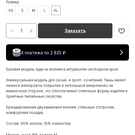
Размер
XS
S
M
L
XL
Заказать
4 платежа по
2 825 ₽
Базовая модель худи на молнии в актуальном свободном крое.
Универсальная модель для casual- и sport- сочетаний. Ткань имеет
нежное велюровое покрытие и небольшой микроначёс на
изнаночной стороне, что обеспечивает отличную форму изделия и
приятные тактильные свойства.
Брендированная двухзамковая молния, стильные отстрочки,
комфортная посадка.
Состав: 90% хлопок, 10% полиэстер
Модель: рост 186, размер M