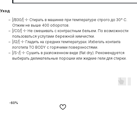
Уход
|/B30/| -I- Стирать в машинке при температуре строго до 30° C.
Отжим не выше 400 оборотов.
|/C0/| -I- Не смешивать с контрастным бельем. По возможности
пользоваться услугами бережной химчистки.
|/I2/| -I- Гладить на средних температурах. Избегать контакта
логотипа TO BODY с горячими поверхностями.
|/S-/| -I- Сушить в разложенном виде (flat dry). Рекомендуется
выбирать деликательные порошки или жидкие гели для стирки.
-60%