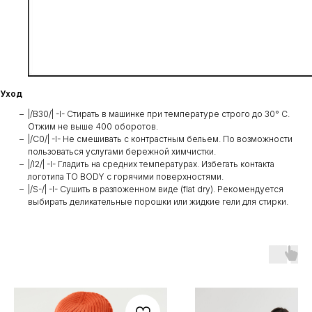
Уход
|/B30/| -I- Стирать в машинке при температуре строго до 30° C.
Отжим не выше 400 оборотов.
|/C0/| -I- Не смешивать с контрастным бельем. По возможности
пользоваться услугами бережной химчистки.
|/I2/| -I- Гладить на средних температурах. Избегать контакта
логотипа TO BODY с горячими поверхностями.
|/S-/| -I- Сушить в разложенном виде (flat dry). Рекомендуется
выбирать деликательные порошки или жидкие гели для стирки.