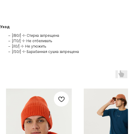
Уход
|/B0/| -I- Стирка запрещена
|/T0/| -I- Не отбеливать
|/I0/| -I- Не утюжить
|/S0/| -I- Барабанная сушка запрещена