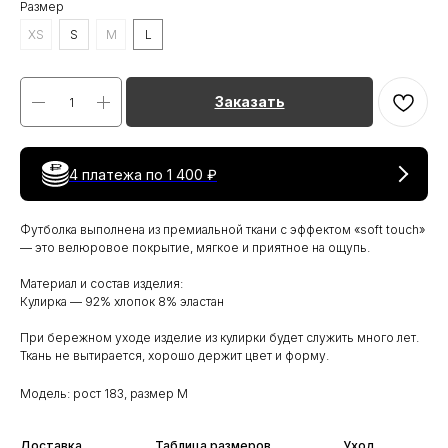
Размер
XS
S
M
L
Заказать
4 платежа по
1 400 ₽
Футболка выполнена из премиальной ткани с эффектом «soft touch»
— это велюровое покрытие, мягкое и приятное на ощупь.
Материал и состав изделия:
Кулирка — 92% хлопок 8% эластан
При бережном уходе изделие из кулирки будет служить много лет.
Ткань не вытирается, хорошо держит цвет и форму.
Модель: рост 183, размер M
Доставка
Таблица размеров
Уход