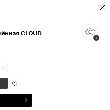
чённая CLOUD
1
XL
ь