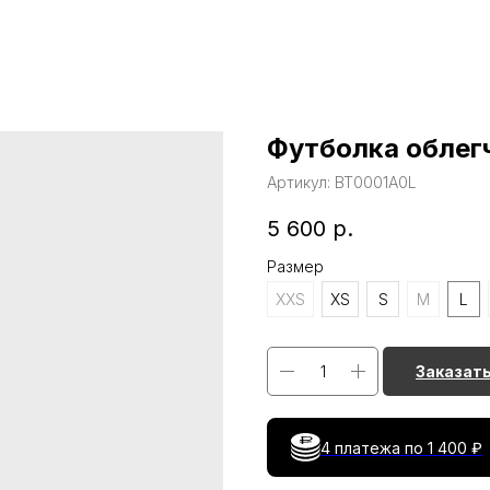
Футболка облег
Артикул:
BT0001А0L
5 600
р.
Размер
XXS
XS
S
M
L
Заказат
4 платежа по
1 400 ₽