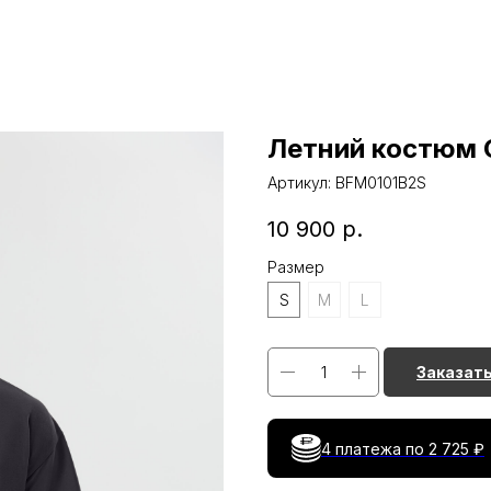
Летний костюм 
Артикул:
BFM0101B2S
10 900
р.
Размер
S
M
L
Заказат
4 платежа по
2 725 ₽