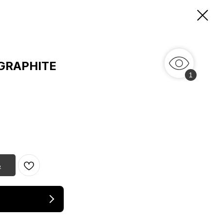
GRAPHITE
1
ь