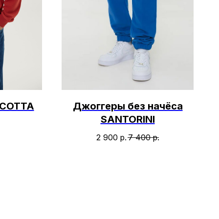
ACOTTA
Джоггеры без начёса
SANTORINI
2 900
р.
7 400
р.