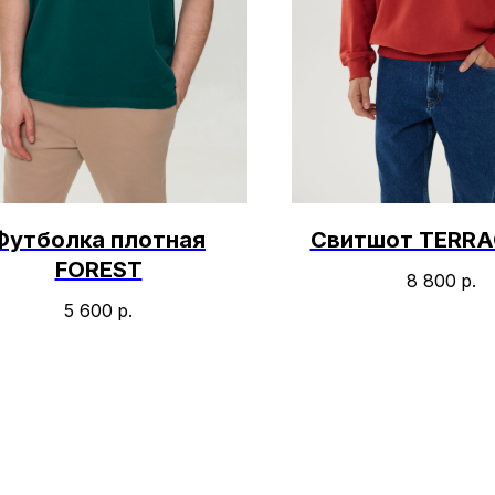
Футболка плотная
Свитшот TERR
FOREST
8 800
р.
5 600
р.