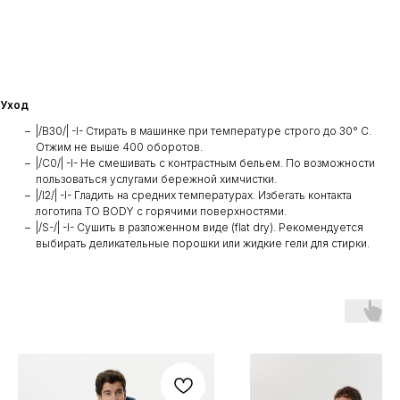
Уход
|/B30/| -I- Стирать в машинке при температуре строго до 30° C.
Отжим не выше 400 оборотов.
|/C0/| -I- Не смешивать с контрастным бельем. По возможности
пользоваться услугами бережной химчистки.
|/I2/| -I- Гладить на средних температурах. Избегать контакта
логотипа TO BODY с горячими поверхностями.
|/S-/| -I- Сушить в разложенном виде (flat dry). Рекомендуется
выбирать деликательные порошки или жидкие гели для стирки.