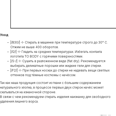
Уход
|/B30/| -I- Стирать в машинке при температуре строго до 30° C.
Отжим не выше 400 оборотов.
|/I2/| -I- Гладить на средних температурах. Избегать контакта
логотипа TO BODY с горячими поверхностями.
|/S-/| -I- Сушить в разложенном виде (flat dry). Рекомендуется
выбирать деликатные порошки или жидкие гели для стирки.
|/F2/| -I- При первых носках до стирки не надевать вещи светлых
оттенков под тёмные костюмы с начёсом.
Так как наша продукция состоит из ткани с большим содержанием
натурального хлопка, в процессе первых двух стирок начёс может
скатываться на изнаночной стороне.
В связи с чем рекомендуем стирать изделия наизнанку для свободного
удаления лишнего ворса.