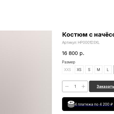
Костюм с начёс
Артикул:
HP0001D3XL
16 800
р.
Размер
XXS
XS
S
M
L
Заказат
4 платежа по
4 200 ₽