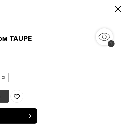
ом TAUPE
1
XL
ь