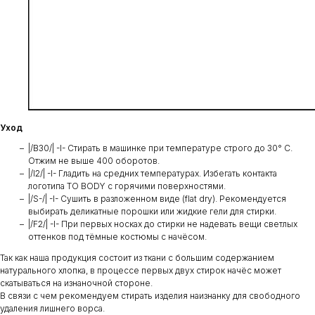
Уход
|/B30/| -I- Стирать в машинке при температуре строго до 30° C.
Отжим не выше 400 оборотов.
|/I2/| -I- Гладить на средних температурах. Избегать контакта
логотипа TO BODY с горячими поверхностями.
|/S-/| -I- Сушить в разложенном виде (flat dry). Рекомендуется
выбирать деликатные порошки или жидкие гели для стирки.
|/F2/| -I- При первых носках до стирки не надевать вещи светлых
оттенков под тёмные костюмы с начёсом.
Так как наша продукция состоит из ткани с большим содержанием
натурального хлопка, в процессе первых двух стирок начёс может
скатываться на изнаночной стороне.
В связи с чем рекомендуем стирать изделия наизнанку для свободного
удаления лишнего ворса.