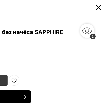
 без начёса SAPPHIRE
1
ь