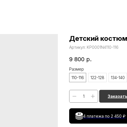
Детский костюм
Артикул:
KP0001N4110-116
9 800
р.
Размер
110-116
122-128
134-140
Заказат
4 платежа по
2 450 ₽