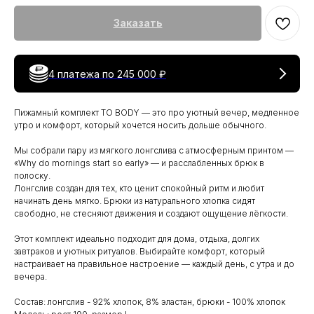
Заказать
4 платежа по
245 000 ₽
Пижамный комплект TO BODY — это про уютный вечер, медленное
утро и комфорт, который хочется носить дольше обычного.
Мы собрали пару из мягкого лонгслива с атмосферным принтом —
«Why do mornings start so early» — и расслабленных брюк в
полоску.
Лонгслив создан для тех, кто ценит спокойный ритм и любит
начинать день мягко. Брюки из натурального хлопка сидят
свободно, не стесняют движения и создают ощущение лёгкости.
Этот комплект идеально подходит для дома, отдыха, долгих
завтраков и уютных ритуалов. Выбирайте комфорт, который
настраивает на правильное настроение — каждый день, с утра и до
вечера.
Состав: лонгслив - 92% хлопок, 8% эластан, брюки - 100% хлопок